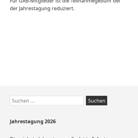
Für GAB-Mitglieder ist die Teilnahmegebühr bei
der Jahrestagung reduziert.
Zum
Suchen
Footer
nach:
springen
Jahrestagung 2026